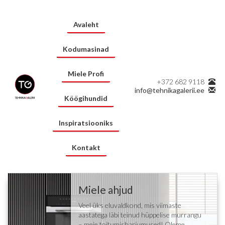
Avaleht
Kodumasinad
Miele Profi
+372 682 9118
info@tehnikagalerii.ee
Köögihundid
Inspiratsiooniks
Kontakt
Miele ahjud
Veel üks eluvaldkond, mis viimaste
aastatega läbi teinud hüppelise murrangu
– meie toitumisharjumused! Oleme