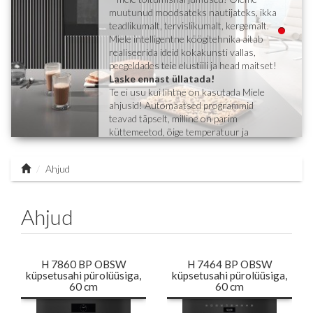
muutunud moodsateks nautijateks, ikka
teadlikumalt, tervislikumalt, kergemalt.
Miele intelligentne köögitehnika aitab
realiseerida ideid kokakunsti vallas,
peegeldades teie elustiili ja head maitset!
Laske ennast üllatada!
Te ei usu kui lihtne on kasutada Miele
ahjusid! Automaatsed programmid
teavad täpselt, milline on parim
küttemeetod, õige temperatuur ja
optimaalne küpsetusaeg. Ükskõik kas
valmistate traditsioonilist rooga
Ahjud
vanaema retseptiraamatust või trendikat
spetsialiteeti - Miele ahi tagab perfektse
õnnestumise ja külaliste komplimendi.
Ahjud
Küttemeetodite alla on sisestatud
valmistatavad toidud, igale vastav
temperatuur ja küpsetusaeg. Piisab kui
"ütlete" ahjule, et valmistate loomafileed
H 7860 BP OBSW
H 7464 BP OBSW
ja kas soovite seda meediumina. Edasi
küpsetusahi pürolüüsiga,
küpsetusahi pürolüüsiga,
tegutseb ahi iseseisvalt ja lülitab ennast
60 cm
60 cm
välja täpselt siis, kui soovitud
küpsusaste saavutatud.