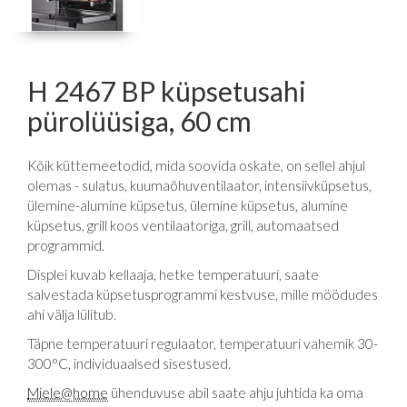
H 2467 BP küpsetusahi
pürolüüsiga, 60 cm
Kõik küttemeetodid, mida soovida oskate, on sellel ahjul
olemas - sulatus, kuumaõhuventilaator, intensiivküpsetus,
ülemine-alumine küpsetus, ülemine küpsetus, alumine
küpsetus, grill koos ventilaatoriga, grill, automaatsed
programmid.
Displei kuvab kellaaja, hetke temperatuuri, saate
salvestada küpsetusprogrammi kestvuse, mille möödudes
ahi välja lülitub.
Täpne temperatuuri regulaator, temperatuuri vahemik 30-
300°C, individuaalsed sisestused.
Miele@home
ühenduvuse abil saate ahju juhtida ka oma