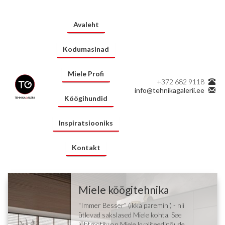
Avaleht
Kodumasinad
Miele Profi
+372 682 9118
info@tehnikagalerii.ee
Köögihundid
Inspiratsiooniks
Kontakt
Miele köögitehnika
"Immer Besser" (ikka paremini) - nii
ütlevad sakslased Miele kohta. See
juhtmotiiv on Miele kvaliteedinõude