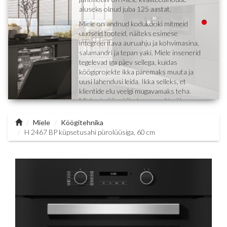
aluseks olnud juba 125 aastat.
Miele on andnud kodukööki mitmeid
uudseid tooteid, näiteks esimese
integreeritava auruahju ja kohvimasina,
salamandri ja tepan yaki. Miele insenerid
tegelevad iga päev sellega, kuidas
köögiprojekte ikka paremaks muuta ja
uusi lahendusi leida. Ikka selleks, et
klientide elu veelgi mugavamaks teha.
Miele ei pööra tähelepanu mitte üksnes
tehnilistele omadustele, nagu paremad
funktsioonid ja suurem töökindlus, vaid
Miele
Köögitehnika
ka elegantsele disainile.
H 2467 BP küpsetusahi pürolüüsiga, 60 cm
"Ikka paremini" ei ole mitte üksnes
juhtmõte, vaid pigem kvaliteedilubadus,
mille Miele on andnud oma klientidele.
Valides Miele tehnika, saate kaasa
heaolutunde, et olete teinud õige otsuse.