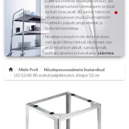
Euroopa esimene nõudepesumasin. Siis
oli nõudepesumasin ümmargune ja nõud
asetati sisse pealt. 80 aastat hiljem on
nõudepesumasin muutunud Hightech-
seadmeks paljude programmide ja
lisafunktsioonidega.
Nõudepesumasin ei ole dekoratsioon,
vaid peab täitma tähtsat ülesannet: see
peab nõud korralikult, samas õrnalt,
puhtaks pesema ja kuivatama,
säästma
vett ja elektrit
ning lisaks veel töötama
vaikselt. Palju kohustusi ühele masinale,
kuid Miele jaoks enesestmõistetav. Selle
Miele Profi
Nõudepesuseadmete lisatarvikud
eest hoolitsevad intelligentsed
UO 52/60-80 avatud paigaldusalus, kõrgus 52 cm
programmid, mida on võimalik kohandada
vastavalt teie erivajadustele.
Eriline komponent Miele
nõudepesumasinas on söögiriistade
sahtel, mis tagab alati parima pesu ja
kuivatustulemuse.