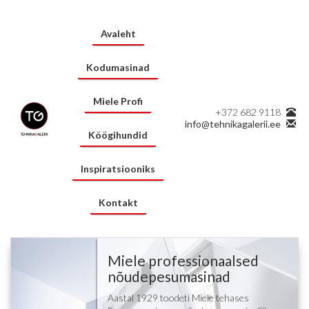
Avaleht
Kodumasinad
Miele Profi
+372 682 9118
info@tehnikagalerii.ee
Köögihundid
Inspiratsiooniks
Kontakt
Miele professionaalsed
nõudepesumasinad
Aastal 1929 toodeti Miele tehases