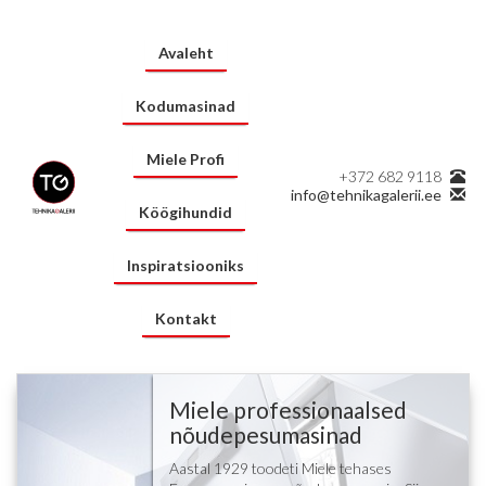
Avaleht
Kodumasinad
Miele Profi
+372 682 9118
info@tehnikagalerii.ee
Köögihundid
Inspiratsiooniks
Kontakt
Miele professionaalsed
nõudepesumasinad
Aastal 1929 toodeti Miele tehases