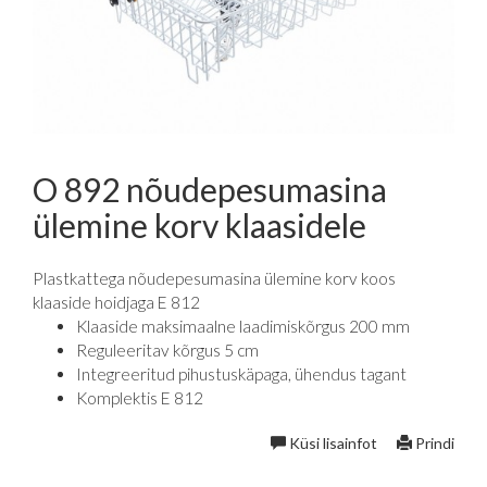
O 892 nõudepesumasina
ülemine korv klaasidele
Plastkattega nõudepesumasina ülemine korv koos
klaaside hoidjaga E 812
Klaaside maksimaalne laadimiskõrgus 200 mm
Reguleeritav kõrgus 5 cm
Integreeritud pihustuskäpaga, ühendus tagant
Komplektis E 812
Küsi lisainfot
Prindi