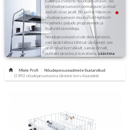
Euroopa esimene nõudepesumasin. Siis
oli nõudepesumasin ümmargune ja nõud
asetati sisse pealt. 80 aastat hiljem on
nõudepesumasin muutunud Hightech-
seadmeks paljude programmide ja
lisafunktsioonidega.
Nõudepesumasin ei ole dekoratsioon,
vaid peab täitma tähtsat ülesannet: see
peab nõud korralikult, samas õrnalt,
puhtaks pesema ja kuivatama,
säästma
vett ja elektrit
ning lisaks veel töötama
vaikselt. Palju kohustusi ühele masinale,
kuid Miele jaoks enesestmõistetav. Selle
Miele Profi
Nõudepesuseadmete lisatarvikud
eest hoolitsevad intelligentsed
O 892 nõudepesumasina ülemine korv klaasidele
programmid, mida on võimalik kohandada
vastavalt teie erivajadustele.
Eriline komponent Miele
nõudepesumasinas on söögiriistade
sahtel, mis tagab alati parima pesu ja
kuivatustulemuse.