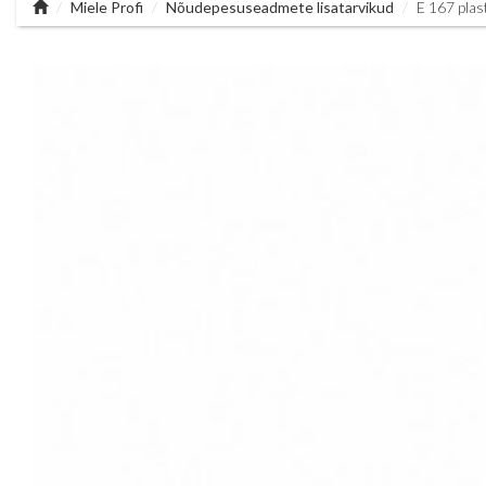
Miele Profi
Nõudepesuseadmete lisatarvikud
E 167 plas