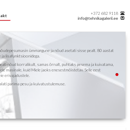
+372 682 9118
akt
info@tehnikagalerii.ee
nõudepesumasin ümmargune ja nõud asetati sisse pealt. 80 aastat
a lisafunktsioonidega.
eab nõud korralikult, samas õrnalt, puhtaks pesema ja kuivatama,
ele masinale, kuid Miele jaoks enesestmõistetav. Selle eest
ie erivajadustele.
lati parima pesu ja kuivatustulemuse.