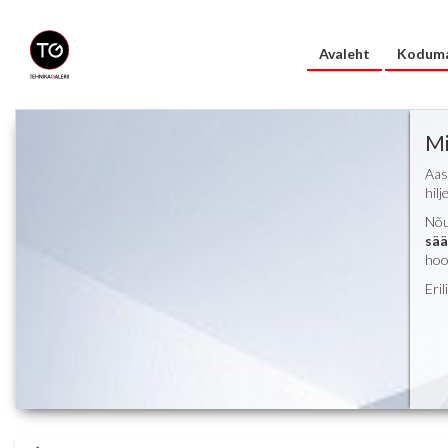
Avaleht
Koduma
Mi
Aas
hil
Nõu
sää
hoo
Eri