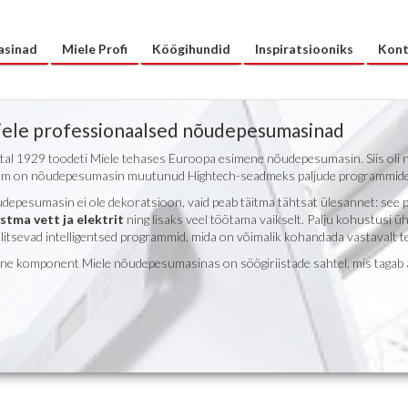
sinad
Miele Profi
Köögihundid
Inspiratsiooniks
Kont
ele professionaalsed nõudepesumasinad
tal 1929 toodeti Miele tehases Euroopa esimene nõudepesumasin. Siis oli 
jem on nõudepesumasin muutunud Hightech-seadmeks paljude programmide j
depesumasin ei ole dekoratsioon, vaid peab täitma tähtsat ülesannet: see p
stma vett ja elektrit
ning lisaks veel töötama vaikselt. Palju kohustusi üh
litsevad intelligentsed programmid, mida on võimalik kohandada vastavalt te
line komponent Miele nõudepesumasinas on söögiriistade sahtel, mis tagab a