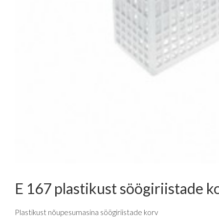
E 167 plastikust söögiriistade k
Plastikust nõupesumasina söögiriistade korv